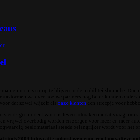
teaus
or
el
 manieren om voorop te blijven in de mobiliteitsbranche. Doen
rainstormen we over hoe we partners nog beter kunnen onderst
voor dat zowel wijzelf als
onze klanten
een streepje voor hebbe
en steeds groter deel van ons leven uitmaken en dat vraagt om 
ngen vrijwel overbodig worden en zorgen voor meer en meer au
oogwaardig beeldmateriaal steeds belangrijker wordt voor het 
l sinds 2009 fotografie oplossingen voor een innovatieve onli