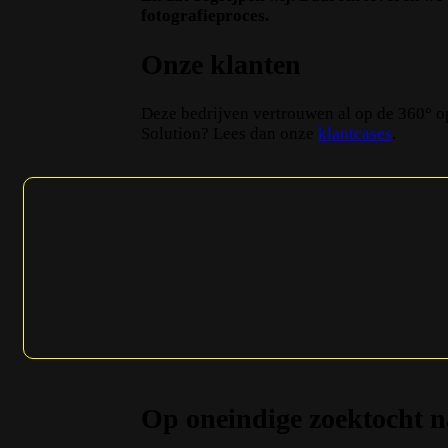
fotografieproces.
Onze klanten
Deze bedrijven vertrouwen al op de 360° o
Solution? Lees dan onze
klantcases
.
Op oneindige zoektocht n