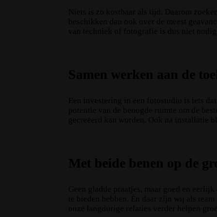
Niets is zo kostbaar als tijd. Daarom zoeke
beschikken dan ook over de meest geavance
van techniek of fotografie is dus niet nod
Samen werken aan de to
Een investering in een fotostudio is iets da
potentie van de beoogde ruimte om de beste
gecreëerd kan worden. Ook na installatie bl
Met beide benen op de g
Geen gladde praatjes, maar goed en eerlijk
te bieden hebben. Én daar zijn wij als tea
onze langdurige relaties verder helpen gro