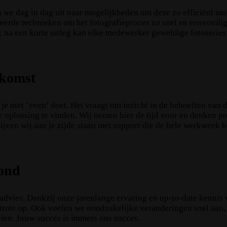
n we dag in dag uit naar mogelijkheden om deze zo efficiënt mo
erde technieken om het fotografieproces zo snel en eenvoudig 
ig; na een korte uitleg kan elke medewerker geweldige fotoserie
ekomst
t je niet ‘even’ doet. Het vraagt om inzicht in de behoeften van 
 oplossing te vinden. Wij nemen hier de tijd voor en denken pro
ijven wij aan je zijde staan met support die de hele werkweek b
rond
 advies. Dankzij onze jarenlange ervaring en up-to-date kennis
m trots op. Ook voelen we noodzakelijke veranderingen snel aa
eien. Jouw succes is immers ons succes.