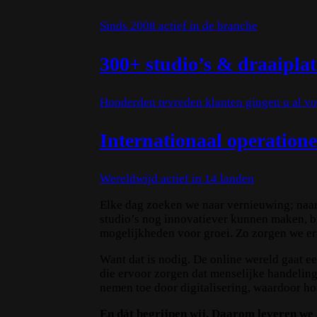
Sinds 2008 actief in de branche
300+ studio’s & draaipla
Honderden tevreden klanten gingen u al vo
Internationaal operatione
Wereldwijd actief in 14 landen
Elke dag zoeken we naar vernieuwing; naar
studio’s nog innovatiever kunnen maken, b
mogelijkheden voor groei. Zo zorgen we er
Want dat is nodig. De online wereld gaat e
die ervoor zorgen dat menselijke handeli
nemen toe door digitalisering, waardoor h
En dát begrijpen wij. Daarom leveren we a