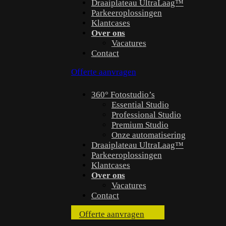
Draaiplateau UltraLaag™
Parkeeroplossingen
Klantcases
Over ons
Vacatures
Contact
Offerte aanvragen
360° Fotostudio’s
Essential Studio
Professional Studio
Premium Studio
Onze automatisering
Draaiplateau UltraLaag™
Parkeeroplossingen
Klantcases
Over ons
Vacatures
Contact
Offerte aanvragen