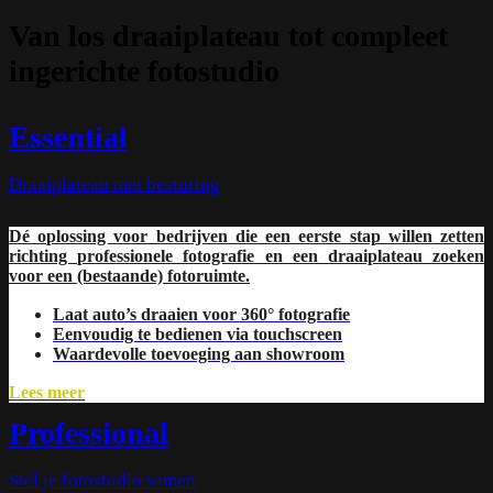
Van los draaiplateau tot compleet
ingerichte fotostudio
Essential
Draaiplateau met besturing
Dé oplossing voor bedrijven die een eerste stap willen zetten
richting profes­sionele fotografie en een draai­plateau zoeken
voor een (bestaande) fotoruimte.
Laat auto’s draaien voor 360° fotografie
Eenvoudig te bedienen via touchscreen
Waardevolle toevoeging aan showroom
Lees meer
Professional
Stel je fotostudio samen