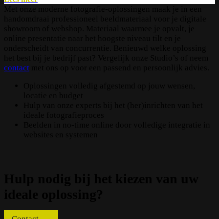
Met onze moderne fotografie-oplossingen maak je in een
handomdraai professioneel beeldmateriaal voor je digitale
showroom of webshop. Materiaal waarmee je opvalt, je
online presentatie naar het hoogste niveau tilt en je
onderscheidt van concurrentie. Benieuwd welke oplossing
het best bij je bedrijf past? Vergelijk onze Studio’s of neem
contact
met ons op voor een passend en persoonlijk advies.
Oplossingen volledig afgestemd op jouw wensen,
locatie en budget
Hulp van onze experts bij het (her)inrichten van het
ideale fotografieproces
Beelden in no-time online door volledige integratie in
websites en systemen
Hulp nodig bij het kiezen van uw
ideale oplossing?
Contact