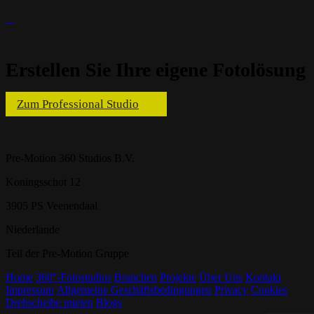
Erstellen Sie Ihre eigene Fotolösung
Zum Professional Studio
Pre-Motion 360 Studios B.V.
Koningsschot 12
3905 PS Veenendaal
Niederlande
Teil der Pre-Motion Gruppe
Home
360°-Fotostudios
Branchen
Projekte
Über Uns
Kontakt
Impressum
Allgemeine Geschäftsbedingungen
Privacy
Cookies
Drehscheibe mieten
Blogs